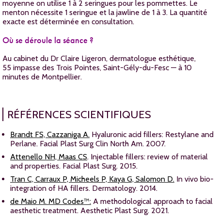
moyenne on utilise 1 à 2 seringues pour les pommettes. Le
menton nécessite 1 seringue et la jawline de 1 à 3. La quantité
exacte est déterminée en consultation.
Où se déroule la séance ?
Au cabinet du Dr Claire Ligeron, dermatologue esthétique,
55 impasse des Trois Pointes, Saint-Gély-du-Fesc — à 10
minutes de Montpellier.
RÉFÉRENCES SCIENTIFIQUES
Brandt FS, Cazzaniga A.
Hyaluronic acid fillers: Restylane and
Perlane. Facial Plast Surg Clin North Am. 2007.
Attenello NH, Maas CS
. Injectable fillers: review of material
and properties. Facial Plast Surg. 2015.
Tran C, Carraux P, Micheels P, Kaya G, Salomon D.
In vivo bio-
integration of HA fillers. Dermatology. 2014.
de Maio M. MD Codes™:
A methodological approach to facial
aesthetic treatment. Aesthetic Plast Surg. 2021.