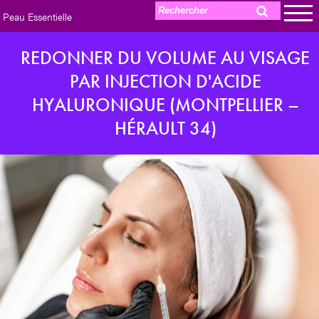
Peau Essentielle
REDONNER DU VOLUME AU VISAGE
PAR INJECTION D'ACIDE
HYALURONIQUE (MONTPELLIER –
HÉRAULT 34)