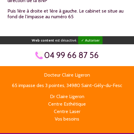
direction de la BNP
Puis 1ère à droite et 1ère à gauche. Le cabinet se situe au
fond de l'impasse au numéro 65
Web content
est désactivé.
✓ Autoriser
04 99 66 87 56
Docteur Claire Ligeron
65 impasse des 3 pointes, 34980 Saint-Gély-du-Fesc
Dr Claire Ligeron
Centre Esthétique
Centre Laser
Vos besoins