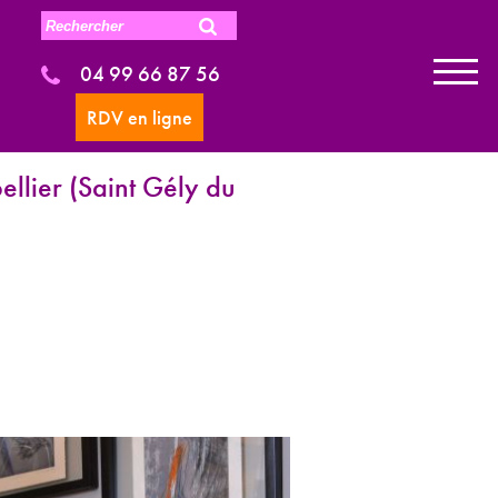
04 99 66 87 56
RDV en ligne
llier (Saint Gély du