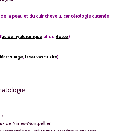
 de la peau et du cuir chevelu, cancérologie cutanée
'
acide hyaluronique
et de
Botox
)
détatouage
,
laser vasculaire
)
matologie
on
aux de Nîmes-Montpellier